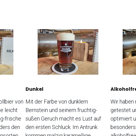
Dunkel
Alkoholfr
Mit der Farbe von dunklem
ollbier von
Wir haben 
Bernstein und seinem fruchtig-
e leicht
getestet u
süßen Geruch macht es Lust auf
ig-frische
optimiert u
den ersten Schluck. Im Antrunk
 ders den
besonders 
kommen malzig karamellige
nsorten
alkoholfrei