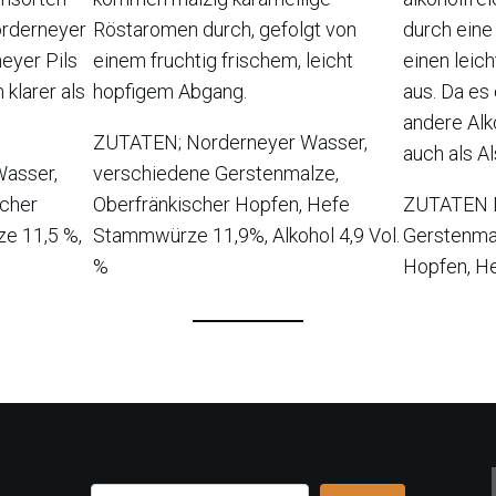
Röstaromen durch, gefolgt von
orderneyer
durch eine
einem fruchtig frischem, leicht
eyer Pils
einen leic
hopfigem Abgang.
 klarer als
aus. Da es 
andere Alk
ZUTATEN; Norderneyer Wasser,
auch als A
verschiedene Gerstenmalze,
asser,
Oberfränkischer Hopfen, Hefe
scher
ZUTATEN N
Stammwürze 11,9%, Alkohol 4,9 Vol.
e 11,5 %,
Gerstenmal
%
Hopfen, H
Suchen