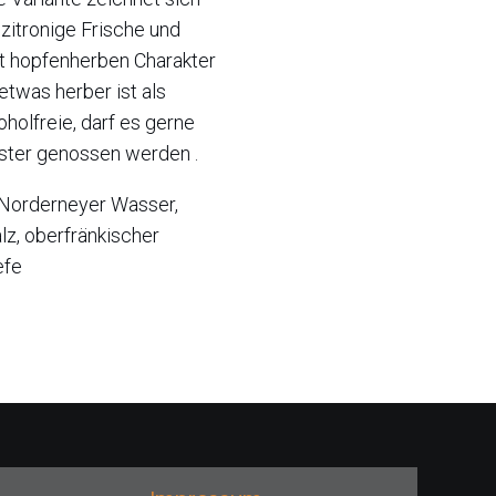
 zitronige Frische und
ht hopfenherben Charakter
etwas herber ist als
oholfreie, darf es gerne
lster genossen werden .
orderneyer Wasser,
z, oberfränkischer
efe