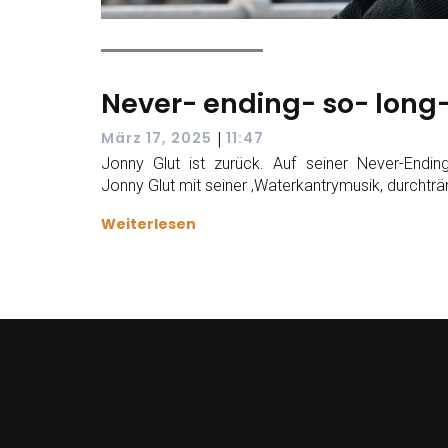
Never- ending- so- long-
|
März 17, 2025
11:47
Jonny Glut ist zurück. Auf seiner Never-Endi
Jonny Glut mit seiner ‚Waterkantrymusik, durchträ
Weiterlesen