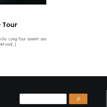
 Tour
ng-So Long-Tour beehrt uns
nkt von[…]
Suchen