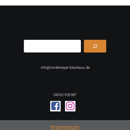
Die
Optionen
können
auf
der
Suchen
Produktseite
gewählt
werden
info@norderneyer-brauhaus.de
04932 935087
Impressum