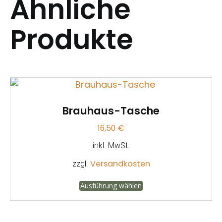
Ähnliche
Produkte
Brauhaus-Tasche
16,50
€
inkl. MwSt.
Versandkosten
zzgl.
Dieses
Ausführung wählen
Produkt
weist
mehrere