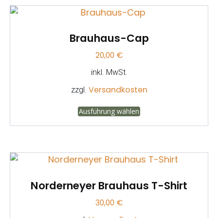
Varianten
auf.
Brauhaus-Cap
Die
Optionen
20,00
€
können
inkl. MwSt.
auf
Versandkosten
zzgl.
der
Dieses
Produktseite
Ausführung wählen
Produkt
gewählt
weist
werden
mehrere
Varianten
auf.
Norderneyer Brauhaus T-Shirt
Die
Optionen
30,00
€
können